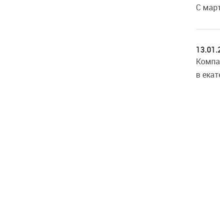
C март
13.01.
Компа
в ека