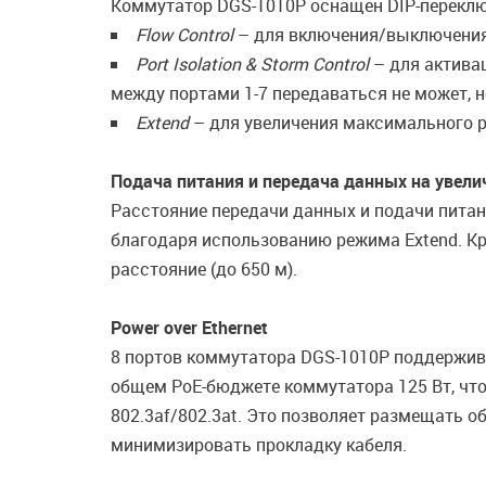
Коммутатор DGS-1010P оснащен DIP-перекл
Flow Control
– для включения/выключения
Port Isolation & Storm Control
– для актива
между портами 1-7 передаваться не может, 
Extend
– для увеличения максимального ра
Подача питания и передача данных на увели
Расстояние передачи данных и подачи питани
благодаря использованию режима Extend. Кр
расстояние (до 650 м).
Power over Ethernet
8 портов коммутатора DGS-1010P поддержива
общем PoE-бюджете коммутатора 125 Вт, что
802.3af/802.3at. Это позволяет размещать 
минимизировать прокладку кабеля.