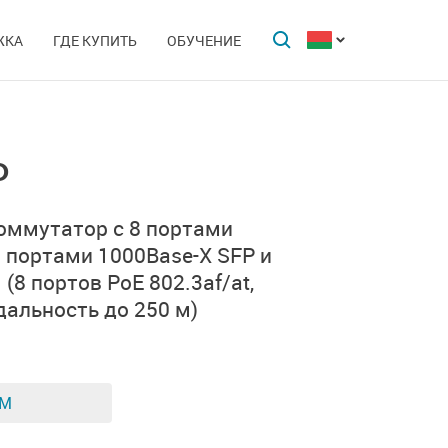
ЖКА
ГДЕ КУПИТЬ
ОБУЧЕНИЕ
P
оммутатор с 8 портами
2 портами 1000Base-X SFP
и
м
(8 портов PoE 802.3af/at,
дальность до 250 м)
ЕМ