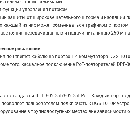
ючателем с тремя режимами:
 функции управления потоком;
ции защиты от широковещательного шторма и изоляции по
но каждый из них может обмениваться трафиком с портом 
сстояния передачи данных и подачи питания до 250 м на 
ченное расстояние
я по Ethernet-кабелю на портах 1-4 коммутатора DGS-101
оме того, каскадное подключение PoE-повторителей DPE-3
ют стандарты IEEE 802.3af/802.3at PoE. Каждый порт под
 позволяет пользователям подключать к DGS-1010P устро
оборудование в труднодоступных местах вне зависимости о