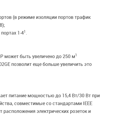
ртов (в режиме изоляции портов трафик
8);
1
портах 1-4
.
1
0P может быть увеличено до 250 м
02GE позволит еще больше увеличить это
ает питание мощностью до 15,4 Вт/30 Вт при
йства, совместимые со стандартами IEEE
т расположения электрических розеток и