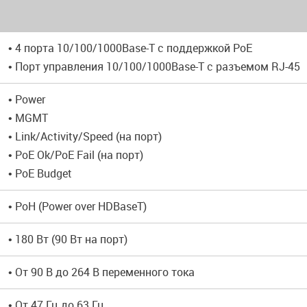
• 4 порта 10/100/1000Base-T с поддержкой PoE
• Порт управления 10/100/1000Base-T с разъемом RJ-45
• Power
• MGMT
• Link/Activity/Speed (на порт)
• PoE Ok/PoE Fail (на порт)
• PoE Budget
• PoH (Power over HDBaseT)
• 180 Вт (90 Вт на порт)
• От 90 В до 264 В переменного тока
• От 47 Гц до 63 Гц