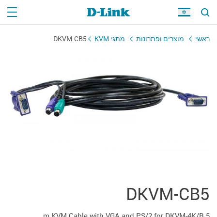
ראשי
מוצרים ופתרונות
מתגי KVM
DKVM-CB5
DKVM-CB5
5 m KVM Cable with VGA and PS/2 for DKVM-4K/B