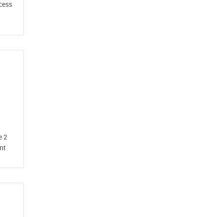
cess
e 2
nt