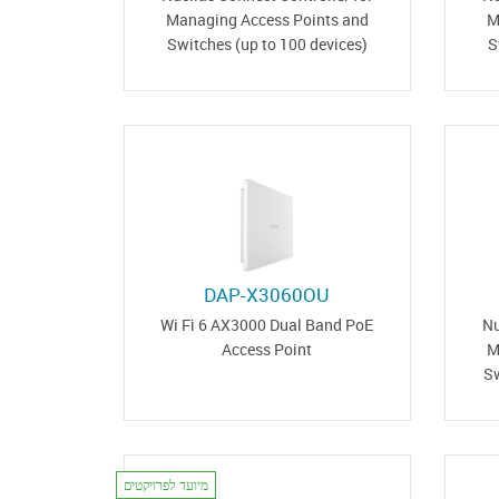
Managing Access Points and
M
Switches (up to 100 devices)
S
DAP-X3060OU
Wi Fi 6 AX3000 Dual Band PoE
Nu
Access Point
M
Sw
מיועד לפרויקטים