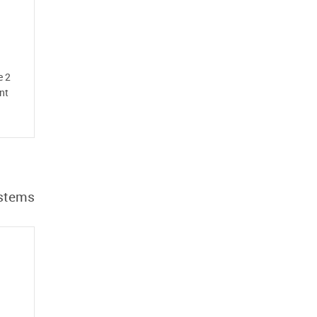
e 2
nt
stems