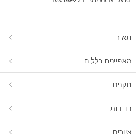
1000Base-X SFP Ports and DIP Switch
תאור
מאפיינים כללים
תקנים
הורדות
איורים