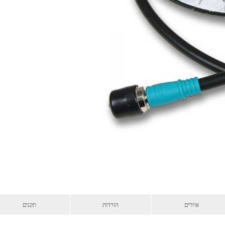
איורים
הורדות
תקנים